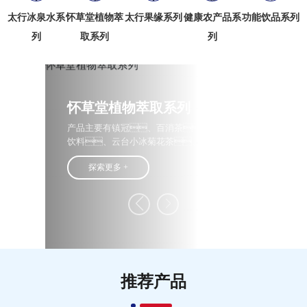
太行冰泉水系
怀草堂植物萃
太行果缘系列
健康农产品系
功能饮品系列
列
取系列
列
怀草堂植物萃取系列
产品主要有镇冠、百消茶、铁根山药宝饮料、地黄宝
饮料、云台小冰菊花茶、蒲公英茶等产品。
探索更多 +
推荐产品