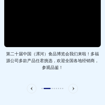
第二十届中国（漯河）食品博览会我们来啦！多福
源公司多款产品任君挑选，欢迎全国各地经销商，
参观品鉴！