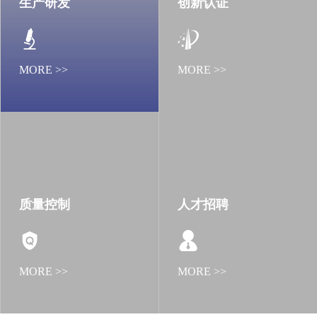
生产研发
创新认证
MORE >>
MORE >>
质量控制
人才招聘
MORE >>
MORE >>