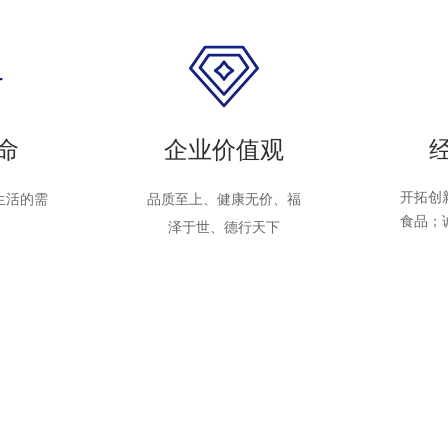
命
企业价值观
开拓创新
活的需
品质至上、健康无价、福
食品；诚
泽于世、德行天下