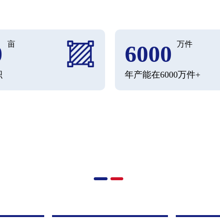
亩
万件
0
6000
积
年产能在6000万件+
企业文化