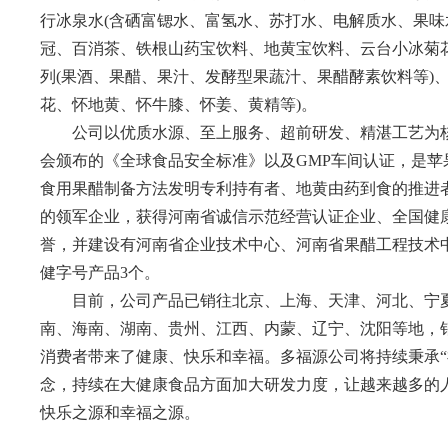
行冰泉水(含硒富锶水、富氢水、苏打水、电解质水、果
冠、百消茶、铁根山药宝饮料、地黄宝饮料、云台小冰菊
列(果酒、果醋、果汁、发酵型果蔬汁、果醋酵素饮料等)
花、怀地黄、怀牛膝、怀姜、黄精等)。
公司以优质水源、至上服务、超前研发、精湛工艺为
会颁布的《全球食品安全标准》以及GMP车间认证，是
食用果醋制备方法发明专利持有者、地黄由药到食的推进者
的领军企业，获得河南省诚信示范经营认证企业、全国
誉，并建设有河南省企业技术中心、河南省果醋工程技术中心
健字号产品3个。
目前，公司产品已销往北京、上海、天津、河北、宁夏
南、海南、湖南、贵州、江西、内蒙、辽宁、沈阳等
消费者带来了健康、快乐和幸福。多福源公司将持续秉承“福
念，持续在大健康食品方面加大研发力度，让越来越多的
快乐之源和幸福之源。