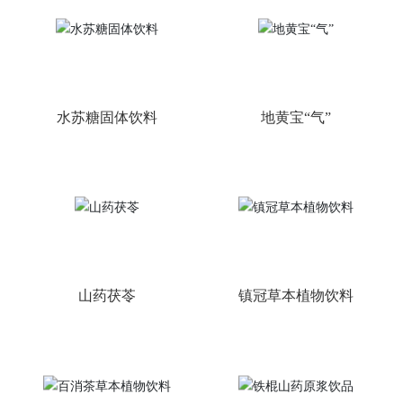
水苏糖固体饮料
地黄宝“气”
山药茯苓
镇冠草本植物饮料