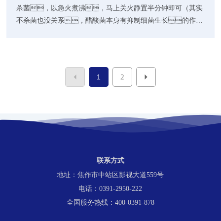
杀菌，以急火煮沸，马上关火静置半分钟即可（其实
不杀菌也没关系，醋酸菌本身有抑制细菌生长的作
用，这里杀菌是为了方便储存）过滤，原醋中会有些
悬浮物等杂质，这些悬浮物其实是果胶变性而成，对
身体无害，但影响观感，用多层纱布简单滤掉可以
了。调配苹果醋：
1
2
联系方式
地址：焦作市中站区影视大道559号
电话：0391-2950-222
全国服务热线：400-0391-878