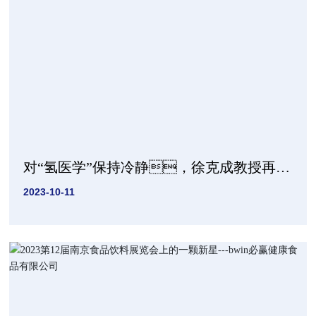
对“氢医学”保持冷静，徐克成教授再谈
《氢气控癌》
2023-10-11