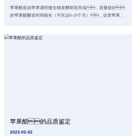
苹果醋是由苹果酒经微生物发酵制造而成，质量较好
的苹果醋酿造时间较长（可长达6-10个月），这类苹果醋
多呈浅褐色，内见丝状沉淀，卖相不太好，其实
沉淀物是发酵所用的酵母菌，称Mother，还有完
全没有分解的果胶等，完全不影响饮用。
苹果醋的品质鉴定
2023-02-02