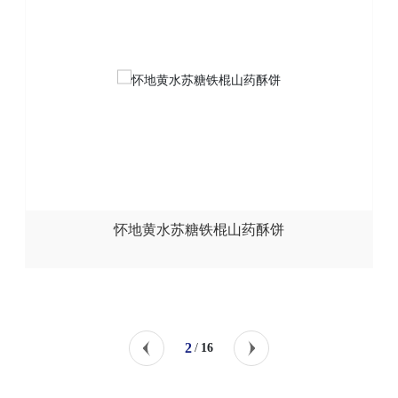
怀地黄水苏糖铁棍山药酥饼
2
16
/